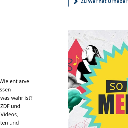
Zu Wer hat Urheber
Wie entlarve
issen
twas wahr ist?
 ZDF und
 Videos,
rten und