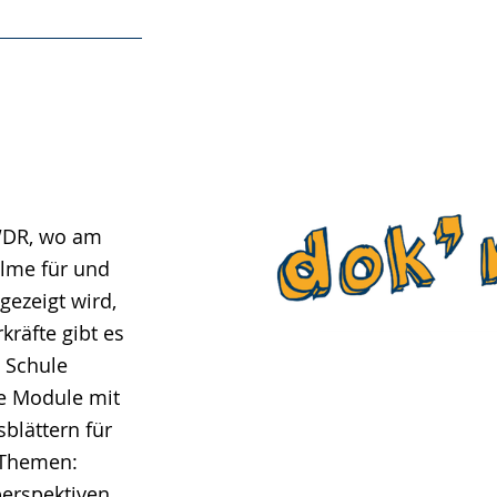
 WDR, wo am
ilme für und
gezeigt wird,
kräfte gibt es
t Schule
e Module mit
blättern für
 Themen:
erspektiven,