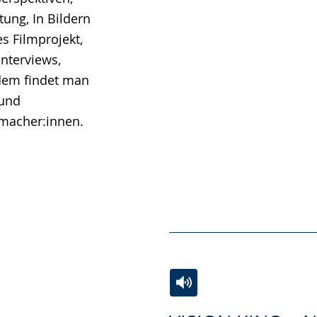
ung, In Bildern
s Filmprojekt,
Interviews,
dem findet man
 und
emacher:innen.
Zur
Aktiviere
Ein