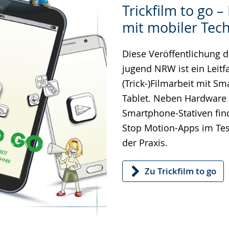
Trickfilm to go –
Leichten
Audio-
Video
mit mobiler Tec
Sprache
Unterstützung.
in
wechseln.
Deutscher
Diese Veröffentlichung d
Gebärdensprache
jugend NRW ist ein Leitf
wird
(Trick-)Filmarbeit mit S
angezeigt.
Tablet. Neben Hardware 
Smartphone-Stativen fin
Stop Motion-Apps im Tes
der Praxis.
Zu Trickfilm to go