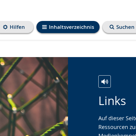
Hilfen
Inhaltsverzeichnis
Suchen
Zur
Aktiviere
Ein
Links
Leichten
Audio-
Video
Sprache
Unterstützung.
in
wechseln.
Deutscher
Auf dieser Sei
Gebärdenspra
Ressourcen zu
wird
Medienkompet