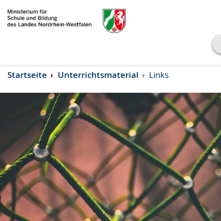
Transkript anzeigen
Startseite
Unterrichtsmaterial
Links
Abspielen
Pausieren