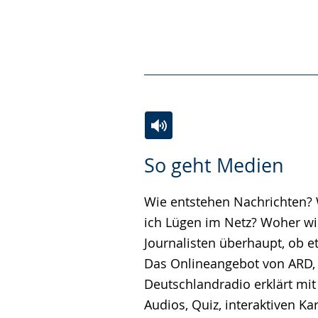
Zur
Aktiviere
Ein
So geht Medien
Leichten
Audio-
Video
Sprache
Unterstützung.
in
Wie entstehen Nachrichten? 
wechseln.
Deutscher
ich Lügen im Netz? Woher w
Gebärdensprache
Journalisten überhaupt, ob e
wird
Das Onlineangebot von ARD,
angezeigt.
Deutschlandradio erklärt mit
Audios, Quiz, interaktiven Ka