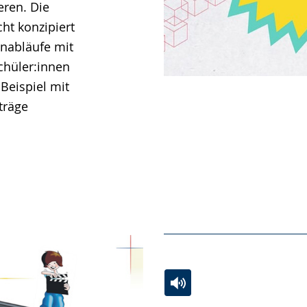
eren. Die
ht konzipiert
nabläufe mit
Schüler:innen
Beispiel mit
träge
Zur
Aktiviere
Ein