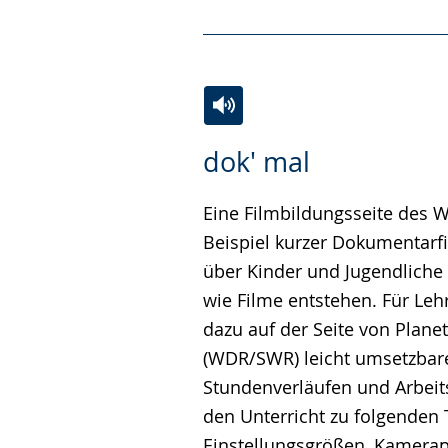
Zur
Aktiviere
Ein
dok' mal
Leichten
Audio-
Video
Sprache
Unterstützung.
in
Eine Filmbildungsseite des
wechseln.
Deutscher
Beispiel kurzer Dokumentarf
Gebärdensprache
über Kinder und Jugendliche 
wird
wie Filme entstehen. Für Lehr
angezeigt.
dazu auf der Seite von Plane
(WDR/SWR) leicht umsetzbar
Stundenverläufen und Arbeits
den Unterricht zu folgenden
Einstellungsgrößen, Kamerap