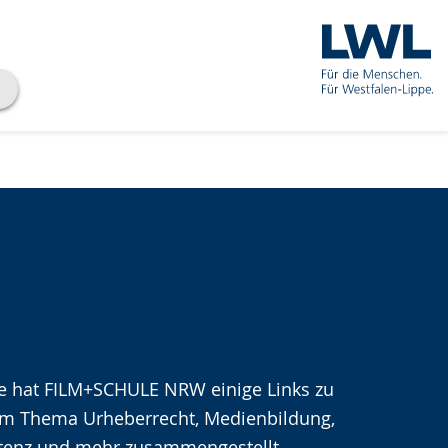
te hat FILM+SCHULE NRW einige Links zu
che
m Thema Urheberrecht, Medienbildung,
enz und mehr zusammengestellt.