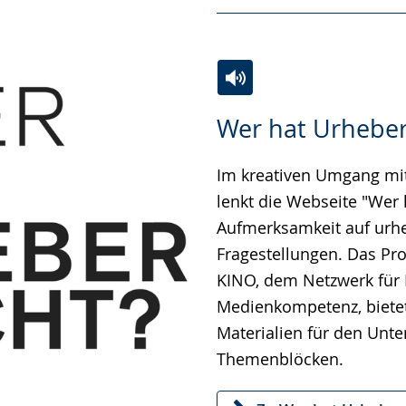
Zur
Aktiviere
Ein
Wer hat Urheber
Leichten
Audio-
Video
Sprache
Unterstützung.
in
Im kreativen Umgang mi
wechseln.
Deutscher
lenkt die Webseite "Wer 
Gebärdensprache
Aufmerksamkeit auf urhe
wird
Fragestellungen. Das Pr
angezeigt.
KINO, dem Netzwerk für 
Medienkompetenz, bietet
Materialien für den Unter
Themenblöcken.