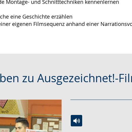
e Montage- und Schnitttechniken kennenlernen
che eine Geschichte erzählen
einer eigenen Filmsequenz anhand einer Narrationsv
ben zu Ausgezeichnet!-Fi
Zur
Aktiviere
Ein