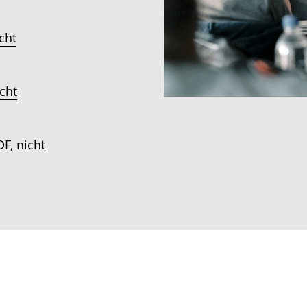
cht
icht
F, nicht