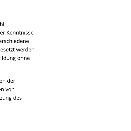
hl
rer Kenntnisse
verschiedene
gesetzt werden
bildung ohne
ben der
en von
tzung des