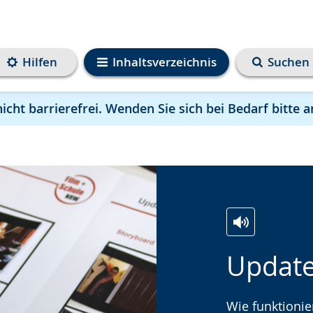
Hilfen
Inhaltsverzeichnis
Suchen
cht barrierefrei. Wenden Sie sich bei Bedarf bitte a
Zur
Aktiviere
Ein
Update
Leichten
Audio-
Video
Sprache
Unterstützung.
in
wechseln.
Deutscher
Wie funktionie