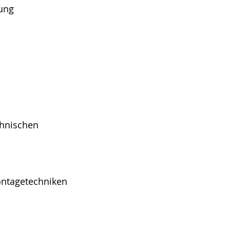
lung
chnischen
ntagetechniken