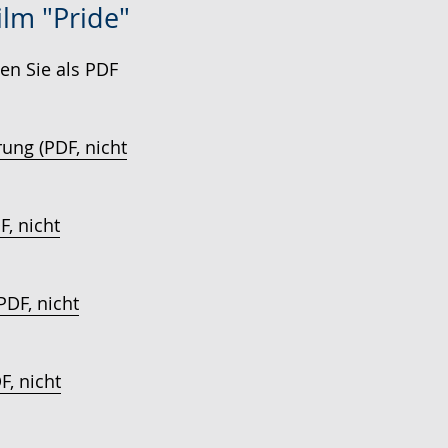
lm "Pride"
n Sie als PDF
rung (PDF, nicht
F, nicht
PDF, nicht
F, nicht