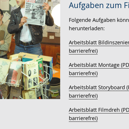
Aufgaben zum Fi
Leichten
Audio-
Video
Sprache
Unterstützung.
in
Folgende Aufgaben könne
wechseln.
Deutscher
herunterladen:
Gebärdensprache
wird
Arbeitsblatt Bildinszenie
angezeigt.
barrierefrei)
Arbeitsblatt Montage (PD
barrierefrei)
Arbeitsblatt Storyboard (
barrierefrei)
Arbeitsblatt Filmdreh (PD
barrierefrei)