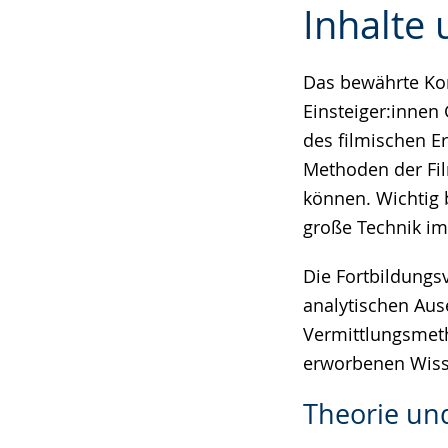
Inhalte 
Leichten
Audio-
Video
Sprache
Unterstützung.
in
wechseln.
Deutscher
Das bewährte Ko
Gebärdensprach
Einsteiger:innen
wird
des filmischen E
angezeigt.
Methoden der Fil
können. Wichtig 
große Technik im
Die Fortbildungsv
analytischen Aus
Vermittlungsmet
erworbenen Wiss
Theorie und