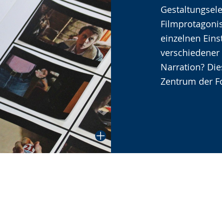
Gebärdenspra
Gestaltungsel
wird
Filmprotagonis
angezeigt.
einzelnen Eins
verschiedener
Narration? Die
Zentrum der F