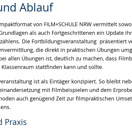
und Ablauf
mpaktformat von FILM+SCHULE NRW vermittelt sowo
e
 Grundlagen als auch Fortgeschrittenen ein Update ih
rzählens. Die Fortbildungsveranstaltung präsentiert 
mvermittlung, die direkt in praktischen Übungen um
bei allen Übungen ist, deutlich zu machen, dass Film
 Klassenraum stattfinden kann und sollte.
eranstaltung ist als Eintäger konzipiert. So bleibt ne
einandersetzung mit Filmbeispielen und dem Erprob
hoden auch genügend Zeit zur filmpraktischen Umse
ens.
 Praxis