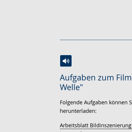
Zur
Aktiviere
Ein
Aufgaben zum Film
Leichten
Audio-
Video
Welle"
Sprache
Unterstützung.
in
wechseln.
Deutscher
Folgende Aufgaben können S
Gebärdensprache
herunterladen:
wird
angezeigt.
Arbeitsblatt Bildinszenierung