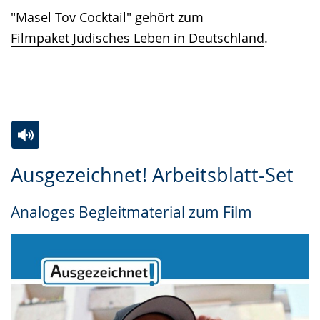
"Masel Tov Cocktail" gehört zum
Filmpaket Jüdisches Leben in Deutschland
.
Zur
Aktiviere
Ein
Ausgezeichnet! Arbeitsblatt-Set
Leichten
Audio-
Video
Sprache
Unterstützung.
in
Analoges Begleitmaterial zum Film
wechseln.
Deutscher
Gebärdensprache
wird
angezeigt.