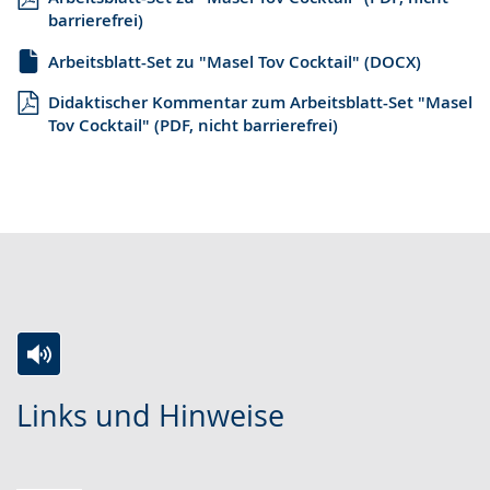
barrierefrei)
Arbeitsblatt-Set zu "Masel Tov Cocktail" (DOCX)
Didaktischer Kommentar zum Arbeitsblatt-Set "Masel
Tov Cocktail" (PDF, nicht barrierefrei)
Zur
Aktiviere
Ein
Links und Hinweise
Leichten
Audio-
Video
Sprache
Unterstützung.
in
wechseln.
Deutscher