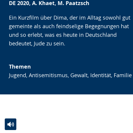
Sprache
Unterstützung.
in
DE 2020, A. Khaet, M. Paatzsch
wechseln.
Deutscher
Gebärdensprache
Ein Kurzfilm über Dima, der im Alltag sowohl gut
wird
gemeinte als auch feindselige Begegnungen hat
angezeigt.
und so erlebt, was es heute in Deutschland
bedeutet, Jude zu sein.
Themen
Jugend, Antisemitismus, Gewalt, Identität, Familie