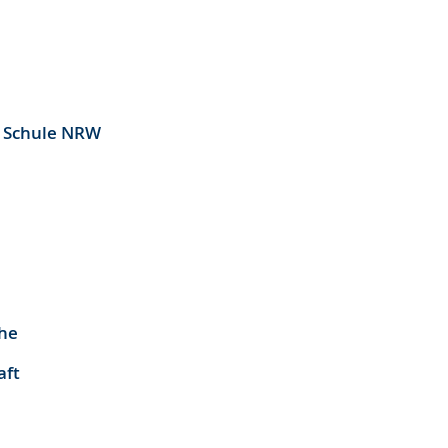
ür Schule NRW
ehe
aft