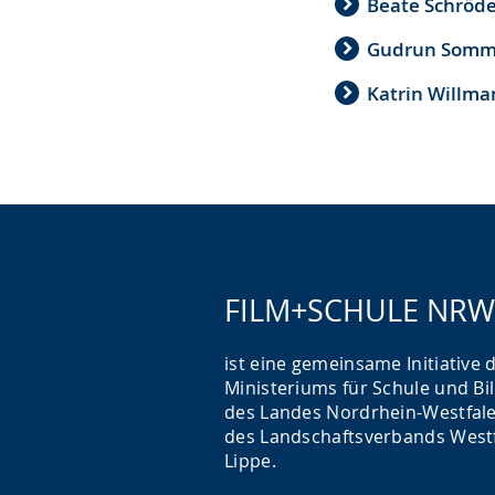
Beate Schröde
Gudrun Somme
Katrin Willma
FILM+SCHULE NRW
ist eine gemeinsame Initiative 
Ministeriums für Schule und Bi
des Landes Nordrhein-Westfal
des Landschaftsverbands Westf
Lippe.