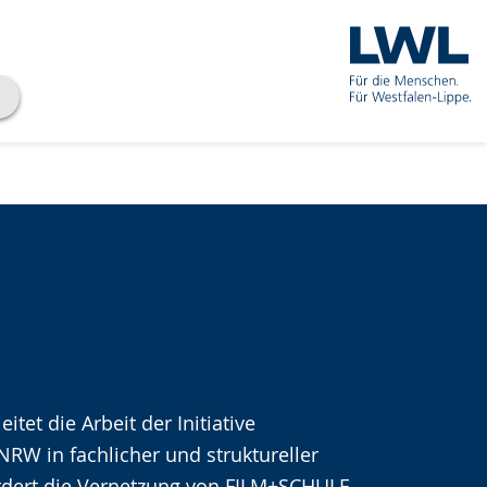
eitet die Arbeit der Initiative
che
RW in fachlicher und struktureller
ördert die Vernetzung von FILM+SCHULE