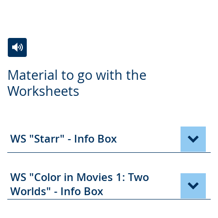
Zur
Aktiviere
Ein
Material to go with the
Leichten
Audio-
Video
Worksheets
Sprache
Unterstützung.
in
wechseln.
Deutscher
Gebärdensprache
wird
WS "Starr" - Info Box
angezeigt.
WS "Color in Movies 1: Two
Worlds" - Info Box