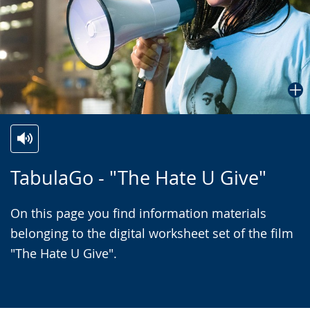
Zur
Aktiviere
Ein
TabulaGo - "The Hate U Give"
Leichten
Audio-
Video
Sprache
Unterstützung.
in
On this page you find information materials
wechseln.
Deutscher
belonging to the digital worksheet set of the film
Gebärdensprache
"The Hate U Give".
wird
angezeigt.